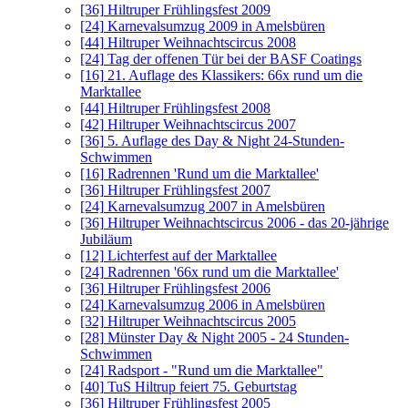
[36]
Hiltruper Frühlingsfest 2009
[24]
Karnevalsumzug 2009 in Amelsbüren
[44]
Hiltruper Weihnachtscircus 2008
[24]
Tag der offenen Tür bei der BASF Coatings
[16]
21. Auflage des Klassikers: 66x rund um die
Marktallee
[44]
Hiltruper Frühlingsfest 2008
[42]
Hiltruper Weihnachtscircus 2007
[36]
5. Auflage des Day & Night 24-Stunden-
Schwimmen
[16]
Radrennen 'Rund um die Marktallee'
[36]
Hiltruper Frühlingsfest 2007
[24]
Karnevalsumzug 2007 in Amelsbüren
[36]
Hiltruper Weihnachtscircus 2006 - das 20-jährige
Jubiläum
[12]
Lichterfest auf der Marktallee
[24]
Radrennen '66x rund um die Marktallee'
[36]
Hiltruper Frühlingsfest 2006
[24]
Karnevalsumzug 2006 in Amelsbüren
[32]
Hiltruper Weihnachtscircus 2005
[28]
Münster Day & Night 2005 - 24 Stunden-
Schwimmen
[24]
Radsport - "Rund um die Marktallee"
[40]
TuS Hiltrup feiert 75. Geburtstag
[36]
Hiltruper Frühlingsfest 2005