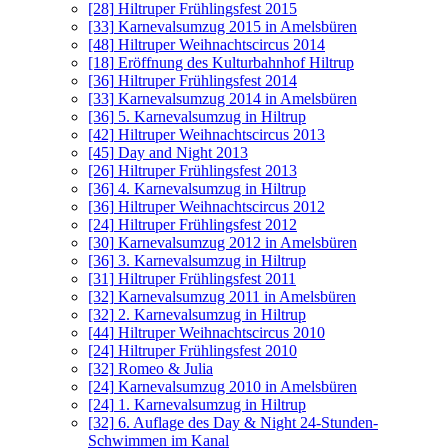
[28]
Hiltruper Frühlingsfest 2015
[33]
Karnevalsumzug 2015 in Amelsbüren
[48]
Hiltruper Weihnachtscircus 2014
[18]
Eröffnung des Kulturbahnhof Hiltrup
[36]
Hiltruper Frühlingsfest 2014
[33]
Karnevalsumzug 2014 in Amelsbüren
[36]
5. Karnevalsumzug in Hiltrup
[42]
Hiltruper Weihnachtscircus 2013
[45]
Day and Night 2013
[26]
Hiltruper Frühlingsfest 2013
[36]
4. Karnevalsumzug in Hiltrup
[36]
Hiltruper Weihnachtscircus 2012
[24]
Hiltruper Frühlingsfest 2012
[30]
Karnevalsumzug 2012 in Amelsbüren
[36]
3. Karnevalsumzug in Hiltrup
[31]
Hiltruper Frühlingsfest 2011
[32]
Karnevalsumzug 2011 in Amelsbüren
[32]
2. Karnevalsumzug in Hiltrup
[44]
Hiltruper Weihnachtscircus 2010
[24]
Hiltruper Frühlingsfest 2010
[32]
Romeo & Julia
[24]
Karnevalsumzug 2010 in Amelsbüren
[24]
1. Karnevalsumzug in Hiltrup
[32]
6. Auflage des Day & Night 24-Stunden-
Schwimmen im Kanal