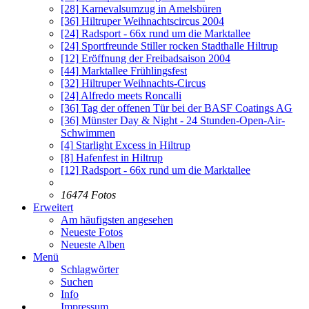
[28]
Karnevalsumzug in Amelsbüren
[36]
Hiltruper Weihnachtscircus 2004
[24]
Radsport - 66x rund um die Marktallee
[24]
Sportfreunde Stiller rocken Stadthalle Hiltrup
[12]
Eröffnung der Freibadsaison 2004
[44]
Marktallee Frühlingsfest
[32]
Hiltruper Weihnachts-Circus
[24]
Alfredo meets Roncalli
[36]
Tag der offenen Tür bei der BASF Coatings AG
[36]
Münster Day & Night - 24 Stunden-Open-Air-
Schwimmen
[4]
Starlight Excess in Hiltrup
[8]
Hafenfest in Hiltrup
[12]
Radsport - 66x rund um die Marktallee
16474 Fotos
Erweitert
Am häufigsten angesehen
Neueste Fotos
Neueste Alben
Menü
Schlagwörter
Suchen
Info
Impressum