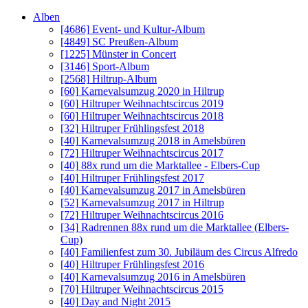
Alben
[4686]
Event- und Kultur-Album
[4849]
SC Preußen-Album
[1225]
Münster in Concert
[3146]
Sport-Album
[2568]
Hiltrup-Album
[60]
Karnevalsumzug 2020 in Hiltrup
[60]
Hiltruper Weihnachtscircus 2019
[60]
Hiltruper Weihnachtscircus 2018
[32]
Hiltruper Frühlingsfest 2018
[40]
Karnevalsumzug 2018 in Amelsbüren
[72]
Hiltruper Weihnachtscircus 2017
[40]
88x rund um die Marktallee - Elbers-Cup
[40]
Hiltruper Frühlingsfest 2017
[40]
Karnevalsumzug 2017 in Amelsbüren
[52]
Karnevalsumzug 2017 in Hiltrup
[72]
Hiltruper Weihnachtscircus 2016
[34]
Radrennen 88x rund um die Marktallee (Elbers-
Cup)
[40]
Familienfest zum 30. Jubiläum des Circus Alfredo
[40]
Hiltruper Frühlingsfest 2016
[40]
Karnevalsumzug 2016 in Amelsbüren
[70]
Hiltruper Weihnachtscircus 2015
[40]
Day and Night 2015