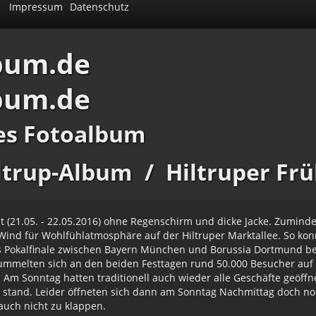
Impressum
Datenschutz
bum.de
bum.de
es Fotoalbum
ltrup-Album
/
Hiltruper Frü
est (21.05. - 22.05.2016) ohne Regenschirm und dicke Jacke. Zumin
nd für Wohlfühlatmosphäre auf der Hiltruper Marktallee. So k
 Pokalfinale zwischen Bayern München und Borussia Dortmund be
ummelten sich an den beiden Festtagen rund 50.000 Besucher auf d
. Am Sonntag hatten traditionell auch wieder alle Geschäfte geöff
 stand. Leider öffneten sich dann am Sonntag Nachmittag doch no
auch nicht zu klappen.