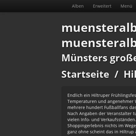
Alben
Erweitert
Menü
muensteral
muensteral
Münsters groß
Startseite
/
Hi
Endlich ein Hiltruper Frühlingsf
Temperaturen und angenehmer Wi
mehrere hundert Fußballfans das
Nach Angaben der Veranstalter t
vielen Info- und Verkaufsständen
Shoppingerlebnis nichts im Wege
ganz ohne scheint das in Hiltrup 