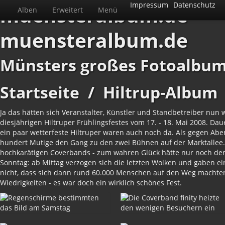
Impressum
Datenschutz
muensteralbum.de
Alben
Erweitert
Menü
muensteralbum.de
Münsters großes Fotoalbu
Startseite
/
Hiltrup-Album
Ja das hätten sich Veranstalter, Künstler und Standbetreiber nun w
diesjährigen Hiltruper Frühlingsfestes vom 17. - 18. Mai 2008. D
ein paar wetterfeste Hiltruper waren auch noch da. Als gegen Ab
hundert Mutige den Gang zu den zwei Bühnen auf der Marktallee. 
hochkarätigen Coverbands - zum wahren Glück hätte nur noch de
Sonntag: ab Mittag verzogen sich die letzten Wolken und gaben ei
nicht, dass sich dann rund 60.000 Menschen auf den Weg machten un
Wiedrigkeiten - es war doch ein wirklich schönes Fest.