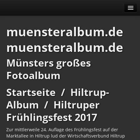
Alben
muensteralbum.de
Erweitert
muensteralbum.de
Menü
Impressum
Datenschutz
Münsters großes
Fotoalbum
Startseite
/
Hiltrup-
Album
/
Hiltruper
Frühlingsfest 2017
Zur mittlerweile 24. Auflage des Frühlingsfest auf der
Marktallee in Hiltrup lud der Wirtschaftsverbund Hiltrup