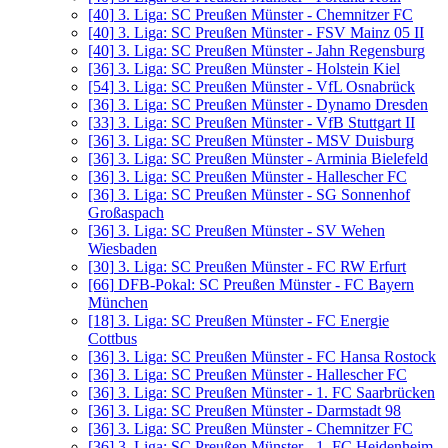
[40]
3. Liga: SC Preußen Münster - Chemnitzer FC
[40]
3. Liga: SC Preußen Münster - FSV Mainz 05 II
[40]
3. Liga: SC Preußen Münster - Jahn Regensburg
[36]
3. Liga: SC Preußen Münster - Holstein Kiel
[54]
3. Liga: SC Preußen Münster - VfL Osnabrück
[36]
3. Liga: SC Preußen Münster - Dynamo Dresden
[33]
3. Liga: SC Preußen Münster - VfB Stuttgart II
[36]
3. Liga: SC Preußen Münster - MSV Duisburg
[36]
3. Liga: SC Preußen Münster - Arminia Bielefeld
[36]
3. Liga: SC Preußen Münster - Hallescher FC
[36]
3. Liga: SC Preußen Münster - SG Sonnenhof
Großaspach
[36]
3. Liga: SC Preußen Münster - SV Wehen
Wiesbaden
[30]
3. Liga: SC Preußen Münster - FC RW Erfurt
[66]
DFB-Pokal: SC Preußen Münster - FC Bayern
München
[18]
3. Liga: SC Preußen Münster - FC Energie
Cottbus
[36]
3. Liga: SC Preußen Münster - FC Hansa Rostock
[36]
3. Liga: SC Preußen Münster - Hallescher FC
[36]
3. Liga: SC Preußen Münster - 1. FC Saarbrücken
[36]
3. Liga: SC Preußen Münster - Darmstadt 98
[36]
3. Liga: SC Preußen Münster - Chemnitzer FC
[36]
3. Liga: SC Preußen Münster - 1. FC Heidenheim