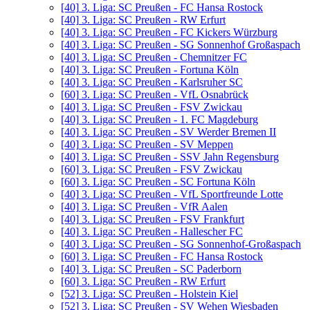
[40]
3. Liga: SC Preußen - FC Hansa Rostock
[40]
3. Liga: SC Preußen - RW Erfurt
[40]
3. Liga: SC Preußen - FC Kickers Würzburg
[40]
3. Liga: SC Preußen - SG Sonnenhof Großaspach
[40]
3. Liga: SC Preußen - Chemnitzer FC
[40]
3. Liga: SC Preußen - Fortuna Köln
[40]
3. Liga: SC Preußen - Karlsruher SC
[60]
3. Liga: SC Preußen - VfL Osnabrück
[40]
3. Liga: SC Preußen - FSV Zwickau
[40]
3. Liga: SC Preußen - 1. FC Magdeburg
[40]
3. Liga: SC Preußen - SV Werder Bremen II
[40]
3. Liga: SC Preußen - SV Meppen
[40]
3. Liga: SC Preußen - SSV Jahn Regensburg
[60]
3. Liga: SC Preußen - FSV Zwickau
[60]
3. Liga: SC Preußen - SC Fortuna Köln
[40]
3. Liga: SC Preußen - VfL Sportfreunde Lotte
[40]
3. Liga: SC Preußen - VfR Aalen
[40]
3. Liga: SC Preußen - FSV Frankfurt
[40]
3. Liga: SC Preußen - Hallescher FC
[40]
3. Liga: SC Preußen - SG Sonnenhof-Großaspach
[60]
3. Liga: SC Preußen - FC Hansa Rostock
[40]
3. Liga: SC Preußen - SC Paderborn
[60]
3. Liga: SC Preußen - RW Erfurt
[52]
3. Liga: SC Preußen - Holstein Kiel
[52]
3. Liga: SC Preußen - SV Wehen Wiesbaden