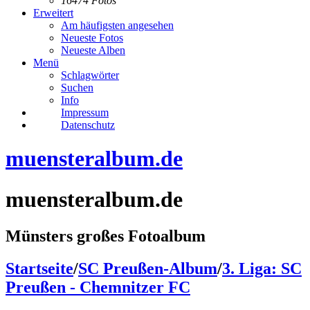
16474 Fotos
Erweitert
Am häufigsten angesehen
Neueste Fotos
Neueste Alben
Menü
Schlagwörter
Suchen
Info
Impressum
Datenschutz
muensteralbum.de
muensteralbum.de
Münsters großes Fotoalbum
Startseite
/
SC Preußen-Album
/
3. Liga: SC
Preußen - Chemnitzer FC