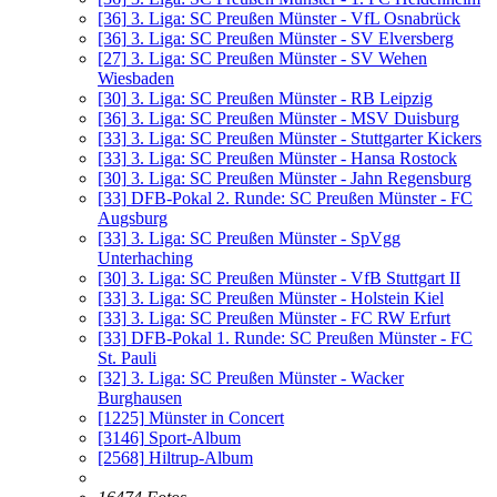
[36]
3. Liga: SC Preußen Münster - VfL Osnabrück
[36]
3. Liga: SC Preußen Münster - SV Elversberg
[27]
3. Liga: SC Preußen Münster - SV Wehen
Wiesbaden
[30]
3. Liga: SC Preußen Münster - RB Leipzig
[36]
3. Liga: SC Preußen Münster - MSV Duisburg
[33]
3. Liga: SC Preußen Münster - Stuttgarter Kickers
[33]
3. Liga: SC Preußen Münster - Hansa Rostock
[30]
3. Liga: SC Preußen Münster - Jahn Regensburg
[33]
DFB-Pokal 2. Runde: SC Preußen Münster - FC
Augsburg
[33]
3. Liga: SC Preußen Münster - SpVgg
Unterhaching
[30]
3. Liga: SC Preußen Münster - VfB Stuttgart II
[33]
3. Liga: SC Preußen Münster - Holstein Kiel
[33]
3. Liga: SC Preußen Münster - FC RW Erfurt
[33]
DFB-Pokal 1. Runde: SC Preußen Münster - FC
St. Pauli
[32]
3. Liga: SC Preußen Münster - Wacker
Burghausen
[1225]
Münster in Concert
[3146]
Sport-Album
[2568]
Hiltrup-Album