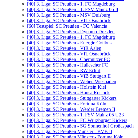
[40]
3. Liga: SC Preußen - 1. FC Magdeburg
[40]
3. Liga: SC Preußen - 1. FSV Mainz 05 II
[40]
3. Liga: SC Preußen - MSV Duisburg
[40]
3. Liga: SC Preußen - VfL Osnabrück
[60]
Testspiel: SC Preußen - FC Valencia
[60]
3. Liga: SC Preußen - Dynamo Dresden
[40]
3. Liga: SC Preußen - 1. FC Magdeburg
[40]
3. Liga: SC Preußen - Energie Cottbus
[40]
3. Liga: SC Preußen - VfR Aalen
[40]
3. Liga: SC Preußen - VfL Osnabrück
[40]
3. Liga: SC Preußen - Chemnitzer FC
[40]
3. Liga: SC Preußen - Hallescher FC
[40]
3. Liga: SC Preußen - RW Erfurt
[40]
3. Liga: SC Preußen - VfB Stuttgart II
[40]
3. Liga: SC Preußen - Wehen Wiesbaden
[40]
3. Liga: SC Preußen - Holstein Kiel
[40]
3. Liga: SC Preußen - Hansa Rostock
[60]
3. Liga: SC Preußen - Stuttgarter Kickers
[40]
3. Liga: SC Preußen - Fortuna Köln
[40]
3. Liga: SC Preußen - Werder Bremen II
[28]
3. Liga: SC Preußen - 1. FSV Mainz 05 U23
[40]
3. Liga: SC Preußen - FC Würzburger Kickers
[40]
3. Liga: SC Preußen - SG Sonnenhof Großaspach
[40]
3. Liga: SC Preußen Münster - BVB II
[40]
3. Liga: SC Preußen Münster - Fortuna Köln