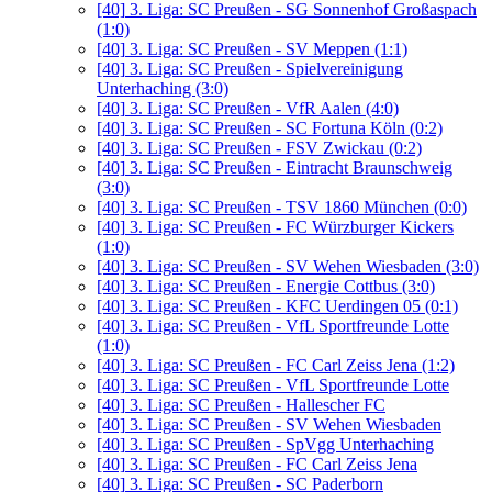
[40]
3. Liga: SC Preußen - SG Sonnenhof Großaspach
(1:0)
[40]
3. Liga: SC Preußen - SV Meppen (1:1)
[40]
3. Liga: SC Preußen - Spielvereinigung
Unterhaching (3:0)
[40]
3. Liga: SC Preußen - VfR Aalen (4:0)
[40]
3. Liga: SC Preußen - SC Fortuna Köln (0:2)
[40]
3. Liga: SC Preußen - FSV Zwickau (0:2)
[40]
3. Liga: SC Preußen - Eintracht Braunschweig
(3:0)
[40]
3. Liga: SC Preußen - TSV 1860 München (0:0)
[40]
3. Liga: SC Preußen - FC Würzburger Kickers
(1:0)
[40]
3. Liga: SC Preußen - SV Wehen Wiesbaden (3:0)
[40]
3. Liga: SC Preußen - Energie Cottbus (3:0)
[40]
3. Liga: SC Preußen - KFC Uerdingen 05 (0:1)
[40]
3. Liga: SC Preußen - VfL Sportfreunde Lotte
(1:0)
[40]
3. Liga: SC Preußen - FC Carl Zeiss Jena (1:2)
[40]
3. Liga: SC Preußen - VfL Sportfreunde Lotte
[40]
3. Liga: SC Preußen - Hallescher FC
[40]
3. Liga: SC Preußen - SV Wehen Wiesbaden
[40]
3. Liga: SC Preußen - SpVgg Unterhaching
[40]
3. Liga: SC Preußen - FC Carl Zeiss Jena
[40]
3. Liga: SC Preußen - SC Paderborn