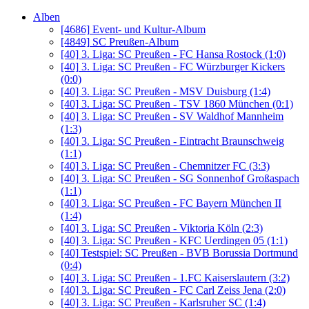
Alben
[4686]
Event- und Kultur-Album
[4849]
SC Preußen-Album
[40]
3. Liga: SC Preußen - FC Hansa Rostock (1:0)
[40]
3. Liga: SC Preußen - FC Würzburger Kickers
(0:0)
[40]
3. Liga: SC Preußen - MSV Duisburg (1:4)
[40]
3. Liga: SC Preußen - TSV 1860 München (0:1)
[40]
3. Liga: SC Preußen - SV Waldhof Mannheim
(1:3)
[40]
3. Liga: SC Preußen - Eintracht Braunschweig
(1:1)
[40]
3. Liga: SC Preußen - Chemnitzer FC (3:3)
[40]
3. Liga: SC Preußen - SG Sonnenhof Großaspach
(1:1)
[40]
3. Liga: SC Preußen - FC Bayern München II
(1:4)
[40]
3. Liga: SC Preußen - Viktoria Köln (2:3)
[40]
3. Liga: SC Preußen - KFC Uerdingen 05 (1:1)
[40]
Testspiel: SC Preußen - BVB Borussia Dortmund
(0:4)
[40]
3. Liga: SC Preußen - 1.FC Kaiserslautern (3:2)
[40]
3. Liga: SC Preußen - FC Carl Zeiss Jena (2:0)
[40]
3. Liga: SC Preußen - Karlsruher SC (1:4)