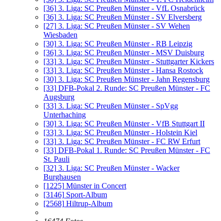
[36]
3. Liga: SC Preußen Münster - VfL Osnabrück
[36]
3. Liga: SC Preußen Münster - SV Elversberg
[27]
3. Liga: SC Preußen Münster - SV Wehen
Wiesbaden
[30]
3. Liga: SC Preußen Münster - RB Leipzig
[36]
3. Liga: SC Preußen Münster - MSV Duisburg
[33]
3. Liga: SC Preußen Münster - Stuttgarter Kickers
[33]
3. Liga: SC Preußen Münster - Hansa Rostock
[30]
3. Liga: SC Preußen Münster - Jahn Regensburg
[33]
DFB-Pokal 2. Runde: SC Preußen Münster - FC
Augsburg
[33]
3. Liga: SC Preußen Münster - SpVgg
Unterhaching
[30]
3. Liga: SC Preußen Münster - VfB Stuttgart II
[33]
3. Liga: SC Preußen Münster - Holstein Kiel
[33]
3. Liga: SC Preußen Münster - FC RW Erfurt
[33]
DFB-Pokal 1. Runde: SC Preußen Münster - FC
St. Pauli
[32]
3. Liga: SC Preußen Münster - Wacker
Burghausen
[1225]
Münster in Concert
[3146]
Sport-Album
[2568]
Hiltrup-Album