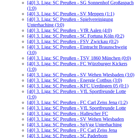
[40]
3. Liga: SC Preußen - SG Sonnenhof Großaspach
(1:0)
[40]
3. Liga: SC Preußen - SV Meppen (1:1)
[40]
3. Liga: SC Preußen - Spielvereinigung
Unterhaching (3:0)
[40]
3. Liga: SC Preußen - VfR Aalen (4:0)
[40]
3. Liga: SC Preußen - SC Fortuna Köln (0:2)
[40]
3. Liga: SC Preußen - FSV Zwickau (0:2)
[40]
3. Liga: SC Preußen - Eintracht Braunschweig
(3:0)
[40]
3. Liga: SC Preußen - TSV 1860 München (0:0)
[40]
3. Liga: SC Preußen - FC Würzburger Kickers
(1:0)
[40]
3. Liga: SC Preußen - SV Wehen Wiesbaden (3:0)
[40]
3. Liga: SC Preußen - Energie Cottbus (3:0)
[40]
3. Liga: SC Preußen - KFC Uerdingen 05 (0:1)
[40]
3. Liga: SC Preußen - VfL Sportfreunde Lotte
(1:0)
[40]
3. Liga: SC Preußen - FC Carl Zeiss Jena (1:2)
[40]
3. Liga: SC Preußen - VfL Sportfreunde Lotte
[40]
3. Liga: SC Preußen - Hallescher FC
[40]
3. Liga: SC Preußen - SV Wehen Wiesbaden
[40]
3. Liga: SC Preußen - SpVgg Unterhaching
[40]
3. Liga: SC Preußen - FC Carl Zeiss Jena
[40]
3. Liga: SC Preußen - SC Paderborn