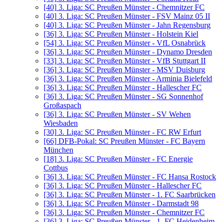
[40]
3. Liga: SC Preußen Münster - Chemnitzer FC
[40]
3. Liga: SC Preußen Münster - FSV Mainz 05 II
[40]
3. Liga: SC Preußen Münster - Jahn Regensburg
[36]
3. Liga: SC Preußen Münster - Holstein Kiel
[54]
3. Liga: SC Preußen Münster - VfL Osnabrück
[36]
3. Liga: SC Preußen Münster - Dynamo Dresden
[33]
3. Liga: SC Preußen Münster - VfB Stuttgart II
[36]
3. Liga: SC Preußen Münster - MSV Duisburg
[36]
3. Liga: SC Preußen Münster - Arminia Bielefeld
[36]
3. Liga: SC Preußen Münster - Hallescher FC
[36]
3. Liga: SC Preußen Münster - SG Sonnenhof
Großaspach
[36]
3. Liga: SC Preußen Münster - SV Wehen
Wiesbaden
[30]
3. Liga: SC Preußen Münster - FC RW Erfurt
[66]
DFB-Pokal: SC Preußen Münster - FC Bayern
München
[18]
3. Liga: SC Preußen Münster - FC Energie
Cottbus
[36]
3. Liga: SC Preußen Münster - FC Hansa Rostock
[36]
3. Liga: SC Preußen Münster - Hallescher FC
[36]
3. Liga: SC Preußen Münster - 1. FC Saarbrücken
[36]
3. Liga: SC Preußen Münster - Darmstadt 98
[36]
3. Liga: SC Preußen Münster - Chemnitzer FC
[36]
3. Liga: SC Preußen Münster - 1. FC Heidenheim