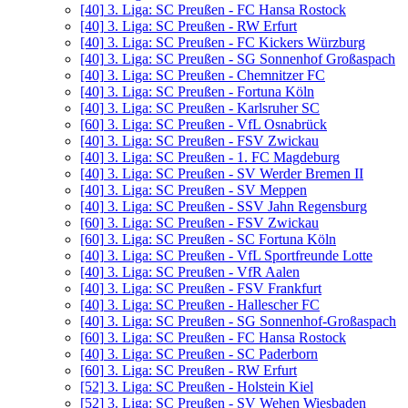
[40]
3. Liga: SC Preußen - FC Hansa Rostock
[40]
3. Liga: SC Preußen - RW Erfurt
[40]
3. Liga: SC Preußen - FC Kickers Würzburg
[40]
3. Liga: SC Preußen - SG Sonnenhof Großaspach
[40]
3. Liga: SC Preußen - Chemnitzer FC
[40]
3. Liga: SC Preußen - Fortuna Köln
[40]
3. Liga: SC Preußen - Karlsruher SC
[60]
3. Liga: SC Preußen - VfL Osnabrück
[40]
3. Liga: SC Preußen - FSV Zwickau
[40]
3. Liga: SC Preußen - 1. FC Magdeburg
[40]
3. Liga: SC Preußen - SV Werder Bremen II
[40]
3. Liga: SC Preußen - SV Meppen
[40]
3. Liga: SC Preußen - SSV Jahn Regensburg
[60]
3. Liga: SC Preußen - FSV Zwickau
[60]
3. Liga: SC Preußen - SC Fortuna Köln
[40]
3. Liga: SC Preußen - VfL Sportfreunde Lotte
[40]
3. Liga: SC Preußen - VfR Aalen
[40]
3. Liga: SC Preußen - FSV Frankfurt
[40]
3. Liga: SC Preußen - Hallescher FC
[40]
3. Liga: SC Preußen - SG Sonnenhof-Großaspach
[60]
3. Liga: SC Preußen - FC Hansa Rostock
[40]
3. Liga: SC Preußen - SC Paderborn
[60]
3. Liga: SC Preußen - RW Erfurt
[52]
3. Liga: SC Preußen - Holstein Kiel
[52]
3. Liga: SC Preußen - SV Wehen Wiesbaden