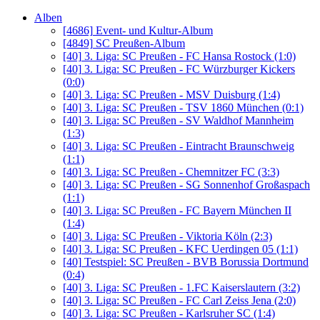
Alben
[4686]
Event- und Kultur-Album
[4849]
SC Preußen-Album
[40]
3. Liga: SC Preußen - FC Hansa Rostock (1:0)
[40]
3. Liga: SC Preußen - FC Würzburger Kickers
(0:0)
[40]
3. Liga: SC Preußen - MSV Duisburg (1:4)
[40]
3. Liga: SC Preußen - TSV 1860 München (0:1)
[40]
3. Liga: SC Preußen - SV Waldhof Mannheim
(1:3)
[40]
3. Liga: SC Preußen - Eintracht Braunschweig
(1:1)
[40]
3. Liga: SC Preußen - Chemnitzer FC (3:3)
[40]
3. Liga: SC Preußen - SG Sonnenhof Großaspach
(1:1)
[40]
3. Liga: SC Preußen - FC Bayern München II
(1:4)
[40]
3. Liga: SC Preußen - Viktoria Köln (2:3)
[40]
3. Liga: SC Preußen - KFC Uerdingen 05 (1:1)
[40]
Testspiel: SC Preußen - BVB Borussia Dortmund
(0:4)
[40]
3. Liga: SC Preußen - 1.FC Kaiserslautern (3:2)
[40]
3. Liga: SC Preußen - FC Carl Zeiss Jena (2:0)
[40]
3. Liga: SC Preußen - Karlsruher SC (1:4)