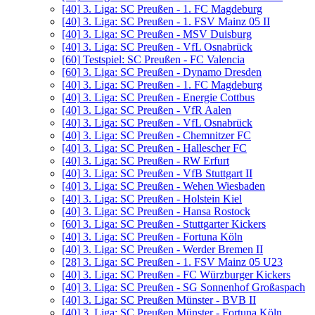
[40]
3. Liga: SC Preußen - 1. FC Magdeburg
[40]
3. Liga: SC Preußen - 1. FSV Mainz 05 II
[40]
3. Liga: SC Preußen - MSV Duisburg
[40]
3. Liga: SC Preußen - VfL Osnabrück
[60]
Testspiel: SC Preußen - FC Valencia
[60]
3. Liga: SC Preußen - Dynamo Dresden
[40]
3. Liga: SC Preußen - 1. FC Magdeburg
[40]
3. Liga: SC Preußen - Energie Cottbus
[40]
3. Liga: SC Preußen - VfR Aalen
[40]
3. Liga: SC Preußen - VfL Osnabrück
[40]
3. Liga: SC Preußen - Chemnitzer FC
[40]
3. Liga: SC Preußen - Hallescher FC
[40]
3. Liga: SC Preußen - RW Erfurt
[40]
3. Liga: SC Preußen - VfB Stuttgart II
[40]
3. Liga: SC Preußen - Wehen Wiesbaden
[40]
3. Liga: SC Preußen - Holstein Kiel
[40]
3. Liga: SC Preußen - Hansa Rostock
[60]
3. Liga: SC Preußen - Stuttgarter Kickers
[40]
3. Liga: SC Preußen - Fortuna Köln
[40]
3. Liga: SC Preußen - Werder Bremen II
[28]
3. Liga: SC Preußen - 1. FSV Mainz 05 U23
[40]
3. Liga: SC Preußen - FC Würzburger Kickers
[40]
3. Liga: SC Preußen - SG Sonnenhof Großaspach
[40]
3. Liga: SC Preußen Münster - BVB II
[40]
3. Liga: SC Preußen Münster - Fortuna Köln