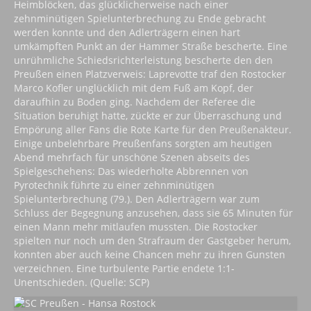
Heimblöcken, das glücklicherweise nach einer
zehnminütigen Spielunterbrechung zu Ende gebracht
werden konnte und den Adlerträgern einen hart
umkämpften Punkt an der Hammer Straße bescherte. Eine
unrühmliche Schiedsrichterleistung bescherte den den
Preußen einen Platzverweis: Laprevotte traf den Rostocker
Marco Kofler unglücklich mit dem Fuß am Kopf, der
daraufhin zu Boden ging. Nachdem der Referee die
Situation beruhigt hatte, zückte er zur Überraschung und
Empörung aller Fans die Rote Karte für den Preußenakteur.
Einige unbelehrbare Preußenfans sorgten am heutigen
Abend mehrfach für unschöne Szenen abseits des
Spielgeschehens: Das wiederholte Abbrennen von
Pyrotechnik führte zu einer zehnminütigen
Spielunterbrechung (79.). Den Adlerträgern war zum
Schluss der Begegnung anzusehen, dass sie 65 Minuten für
einen Mann mehr mitlaufen mussten. Die Rostocker
spielten nur noch um den Strafraum der Gastgeber herum,
konnten aber auch keine Chancen mehr zu ihren Gunsten
verzeichnen. Eine turbulente Partie endete 1:1-
Unentschieden. (Quelle: SCP)