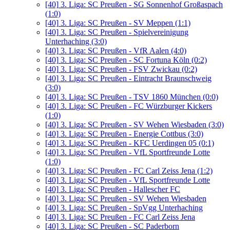
[40]
3. Liga: SC Preußen - SG Sonnenhof Großaspach
(1:0)
[40]
3. Liga: SC Preußen - SV Meppen (1:1)
[40]
3. Liga: SC Preußen - Spielvereinigung
Unterhaching (3:0)
[40]
3. Liga: SC Preußen - VfR Aalen (4:0)
[40]
3. Liga: SC Preußen - SC Fortuna Köln (0:2)
[40]
3. Liga: SC Preußen - FSV Zwickau (0:2)
[40]
3. Liga: SC Preußen - Eintracht Braunschweig
(3:0)
[40]
3. Liga: SC Preußen - TSV 1860 München (0:0)
[40]
3. Liga: SC Preußen - FC Würzburger Kickers
(1:0)
[40]
3. Liga: SC Preußen - SV Wehen Wiesbaden (3:0)
[40]
3. Liga: SC Preußen - Energie Cottbus (3:0)
[40]
3. Liga: SC Preußen - KFC Uerdingen 05 (0:1)
[40]
3. Liga: SC Preußen - VfL Sportfreunde Lotte
(1:0)
[40]
3. Liga: SC Preußen - FC Carl Zeiss Jena (1:2)
[40]
3. Liga: SC Preußen - VfL Sportfreunde Lotte
[40]
3. Liga: SC Preußen - Hallescher FC
[40]
3. Liga: SC Preußen - SV Wehen Wiesbaden
[40]
3. Liga: SC Preußen - SpVgg Unterhaching
[40]
3. Liga: SC Preußen - FC Carl Zeiss Jena
[40]
3. Liga: SC Preußen - SC Paderborn