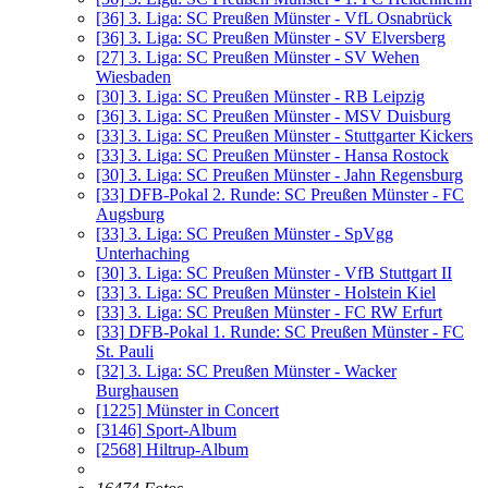
[36]
3. Liga: SC Preußen Münster - VfL Osnabrück
[36]
3. Liga: SC Preußen Münster - SV Elversberg
[27]
3. Liga: SC Preußen Münster - SV Wehen
Wiesbaden
[30]
3. Liga: SC Preußen Münster - RB Leipzig
[36]
3. Liga: SC Preußen Münster - MSV Duisburg
[33]
3. Liga: SC Preußen Münster - Stuttgarter Kickers
[33]
3. Liga: SC Preußen Münster - Hansa Rostock
[30]
3. Liga: SC Preußen Münster - Jahn Regensburg
[33]
DFB-Pokal 2. Runde: SC Preußen Münster - FC
Augsburg
[33]
3. Liga: SC Preußen Münster - SpVgg
Unterhaching
[30]
3. Liga: SC Preußen Münster - VfB Stuttgart II
[33]
3. Liga: SC Preußen Münster - Holstein Kiel
[33]
3. Liga: SC Preußen Münster - FC RW Erfurt
[33]
DFB-Pokal 1. Runde: SC Preußen Münster - FC
St. Pauli
[32]
3. Liga: SC Preußen Münster - Wacker
Burghausen
[1225]
Münster in Concert
[3146]
Sport-Album
[2568]
Hiltrup-Album