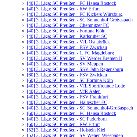
[40]
3. Liga: SC Preußen - FC Hansa Rostock
[40]
3. Liga: SC Preußen - RW Erfurt
[40]
3. Liga: SC Preußen - FC Kickers Würzburg
[40]
3. Liga: SC Preußen - SG Sonnenhof Großaspach
[40]
3. Liga: SC Preußen - Chemnitzer FC
[40]
3. Liga: SC Preußen - Fortuna Köln
[40]
3. Liga: SC Preußen - Karlsruher SC
[60]
3. Liga: SC Preußen - VfL Osnabrück
[40]
3. Liga: SC Preußen - FSV Zwickau
[40]
3. Liga: SC Preußen - 1. FC Magdeburg
[40]
3. Liga: SC Preußen - SV Werder Bremen II
[40]
3. Liga: SC Preußen - SV Meppen
[40]
3. Liga: SC Preußen - SSV Jahn Regensburg
[60]
3. Liga: SC Preußen - FSV Zwickau
[60]
3. Liga: SC Preußen - SC Fortuna Köln
[40]
3. Liga: SC Preußen - VfL Sportfreunde Lotte
[40]
3. Liga: SC Preußen - VfR Aalen
[40]
3. Liga: SC Preußen - FSV Frankfurt
[40]
3. Liga: SC Preußen - Hallescher FC
[40]
3. Liga: SC Preußen - SG Sonnenhof-Großaspach
[60]
3. Liga: SC Preußen - FC Hansa Rostock
[40]
3. Liga: SC Preußen - SC Paderborn
[60]
3. Liga: SC Preußen - RW Erfurt
[52]
3. Liga: SC Preußen - Holstein Kiel
[52]
3. Liga: SC Preußen - SV Wehen Wiesbaden