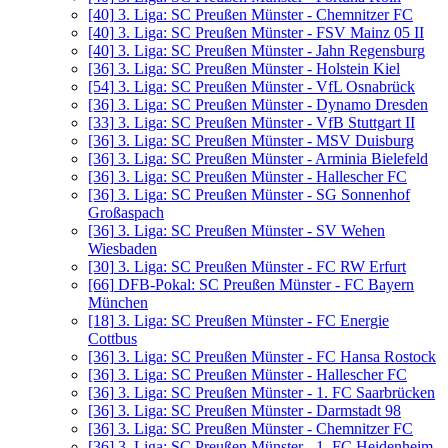
[40]
3. Liga: SC Preußen Münster - Chemnitzer FC
[40]
3. Liga: SC Preußen Münster - FSV Mainz 05 II
[40]
3. Liga: SC Preußen Münster - Jahn Regensburg
[36]
3. Liga: SC Preußen Münster - Holstein Kiel
[54]
3. Liga: SC Preußen Münster - VfL Osnabrück
[36]
3. Liga: SC Preußen Münster - Dynamo Dresden
[33]
3. Liga: SC Preußen Münster - VfB Stuttgart II
[36]
3. Liga: SC Preußen Münster - MSV Duisburg
[36]
3. Liga: SC Preußen Münster - Arminia Bielefeld
[36]
3. Liga: SC Preußen Münster - Hallescher FC
[36]
3. Liga: SC Preußen Münster - SG Sonnenhof
Großaspach
[36]
3. Liga: SC Preußen Münster - SV Wehen
Wiesbaden
[30]
3. Liga: SC Preußen Münster - FC RW Erfurt
[66]
DFB-Pokal: SC Preußen Münster - FC Bayern
München
[18]
3. Liga: SC Preußen Münster - FC Energie
Cottbus
[36]
3. Liga: SC Preußen Münster - FC Hansa Rostock
[36]
3. Liga: SC Preußen Münster - Hallescher FC
[36]
3. Liga: SC Preußen Münster - 1. FC Saarbrücken
[36]
3. Liga: SC Preußen Münster - Darmstadt 98
[36]
3. Liga: SC Preußen Münster - Chemnitzer FC
[36]
3. Liga: SC Preußen Münster - 1. FC Heidenheim