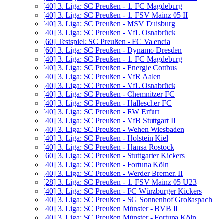
[40]
3. Liga: SC Preußen - 1. FC Magdeburg
[40]
3. Liga: SC Preußen - 1. FSV Mainz 05 II
[40]
3. Liga: SC Preußen - MSV Duisburg
[40]
3. Liga: SC Preußen - VfL Osnabrück
[60]
Testspiel: SC Preußen - FC Valencia
[60]
3. Liga: SC Preußen - Dynamo Dresden
[40]
3. Liga: SC Preußen - 1. FC Magdeburg
[40]
3. Liga: SC Preußen - Energie Cottbus
[40]
3. Liga: SC Preußen - VfR Aalen
[40]
3. Liga: SC Preußen - VfL Osnabrück
[40]
3. Liga: SC Preußen - Chemnitzer FC
[40]
3. Liga: SC Preußen - Hallescher FC
[40]
3. Liga: SC Preußen - RW Erfurt
[40]
3. Liga: SC Preußen - VfB Stuttgart II
[40]
3. Liga: SC Preußen - Wehen Wiesbaden
[40]
3. Liga: SC Preußen - Holstein Kiel
[40]
3. Liga: SC Preußen - Hansa Rostock
[60]
3. Liga: SC Preußen - Stuttgarter Kickers
[40]
3. Liga: SC Preußen - Fortuna Köln
[40]
3. Liga: SC Preußen - Werder Bremen II
[28]
3. Liga: SC Preußen - 1. FSV Mainz 05 U23
[40]
3. Liga: SC Preußen - FC Würzburger Kickers
[40]
3. Liga: SC Preußen - SG Sonnenhof Großaspach
[40]
3. Liga: SC Preußen Münster - BVB II
[40]
3. Liga: SC Preußen Münster - Fortuna Köln