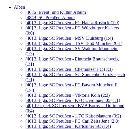
Alben
[4686]
Event- und Kultur-Album
[4849]
SC Preußen-Album
[40]
3. Liga: SC Preußen - FC Hansa Rostock (1:0)
[40]
3. Liga: SC Preußen - FC Würzburger Kickers
(0:0)
[40]
3. Liga: SC Preußen - MSV Duisburg (1:4)
[40]
3. Liga: SC Preußen - TSV 1860 München (0:1)
[40]
3. Liga: SC Preußen - SV Waldhof Mannheim
(1:3)
[40]
3. Liga: SC Preußen - Eintracht Braunschweig
(1:1)
[40]
3. Liga: SC Preußen - Chemnitzer FC (3:3)
[40]
3. Liga: SC Preußen - SG Sonnenhof Großaspach
(1:1)
[40]
3. Liga: SC Preußen - FC Bayern München II
(1:4)
[40]
3. Liga: SC Preußen - Viktoria Köln (2:3)
[40]
3. Liga: SC Preußen - KFC Uerdingen 05 (1:1)
[40]
Testspiel: SC Preußen - BVB Borussia Dortmund
(0:4)
[40]
3. Liga: SC Preußen - 1.FC Kaiserslautern (3:2)
[40]
3. Liga: SC Preußen - FC Carl Zeiss Jena (2:0)
[40]
3. Liga: SC Preußen - Karlsruher SC (1:4)