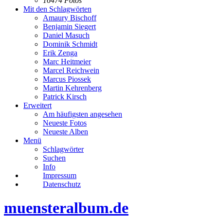
16474 Fotos
Mit den Schlagwörten
Amaury Bischoff
Benjamin Siegert
Daniel Masuch
Dominik Schmidt
Erik Zenga
Marc Heitmeier
Marcel Reichwein
Marcus Piossek
Martin Kehrenberg
Patrick Kirsch
Erweitert
Am häufigsten angesehen
Neueste Fotos
Neueste Alben
Menü
Schlagwörter
Suchen
Info
Impressum
Datenschutz
muensteralbum.de