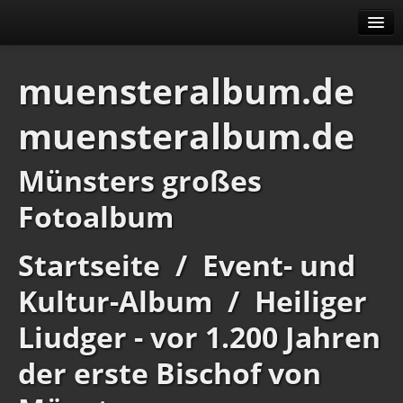
Alben
muensteralbum.de
Erweitert
muensteralbum.de
Menü
Impressum
Datenschutz
Münsters großes
Fotoalbum
Startseite
/
Event- und
Kultur-Album
/
Heiliger
Liudger - vor 1.200 Jahren
der erste Bischof von