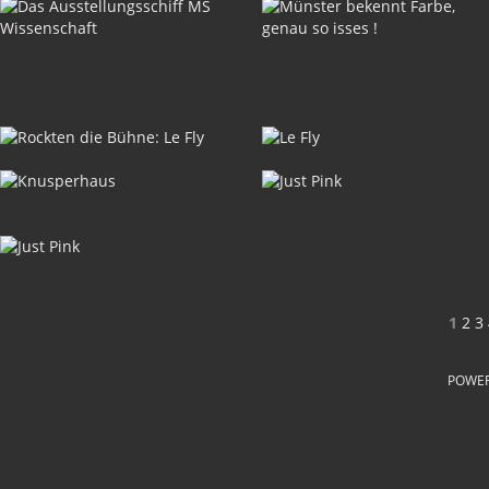
1
2
3
POWE