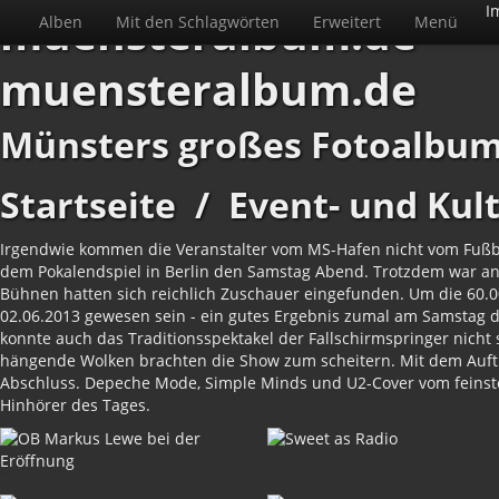
I
muensteralbum.de
Alben
Mit den Schlagwörten
Erweitert
Menü
muensteralbum.de
Münsters großes Fotoalbu
Startseite
/
Event- und Kul
Irgendwie kommen die Veranstalter vom MS-Hafen nicht vom Fußbal
dem Pokalendspiel in Berlin den Samstag Abend. Trotzdem war an
Bühnen hatten sich reichlich Zuschauer eingefunden. Um die 60.00
02.06.2013 gewesen sein - ein gutes Ergebnis zumal am Samstag d
konnte auch das Traditionsspektakel der Fallschirmspringer nicht 
hängende Wolken brachten die Show zum scheitern. Mit dem Auft
Abschluss. Depeche Mode, Simple Minds und U2-Cover vom feinst
Hinhörer des Tages.