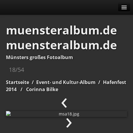
Alben
muensteralbum.de
Erweitert
muensteralbum.de
Menü
Impressum
Datenschutz
Münsters großes Fotoalbum
18/54
Startseite
/
Event- und Kultur-Album
/
Hafenfest
‹
2014
/
Corinna Bilke
›