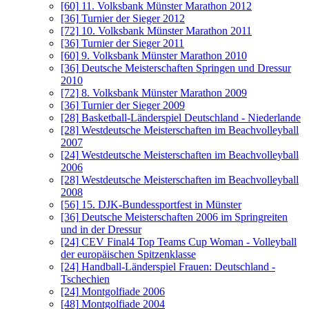
[60]
11. Volksbank Münster Marathon 2012
[36]
Turnier der Sieger 2012
[72]
10. Volksbank Münster Marathon 2011
[36]
Turnier der Sieger 2011
[60]
9. Volksbank Münster Marathon 2010
[36]
Deutsche Meisterschaften Springen und Dressur
2010
[72]
8. Volksbank Münster Marathon 2009
[36]
Turnier der Sieger 2009
[28]
Basketball-Länderspiel Deutschland - Niederlande
[28]
Westdeutsche Meisterschaften im Beachvolleyball
2007
[24]
Westdeutsche Meisterschaften im Beachvolleyball
2006
[28]
Westdeutsche Meisterschaften im Beachvolleyball
2008
[56]
15. DJK-Bundessportfest in Münster
[36]
Deutsche Meisterschaften 2006 im Springreiten
und in der Dressur
[24]
CEV Final4 Top Teams Cup Woman - Volleyball
der europäischen Spitzenklasse
[24]
Handball-Länderspiel Frauen: Deutschland -
Tschechien
[24]
Montgolfiade 2006
[48]
Montgolfiade 2004