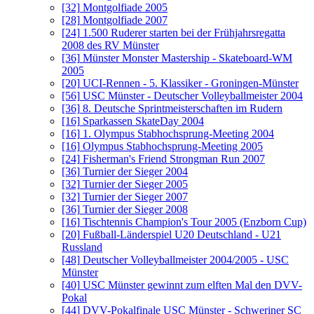
[32]
Montgolfiade 2005
[28]
Montgolfiade 2007
[24]
1.500 Ruderer starten bei der Frühjahrsregatta
2008 des RV Münster
[36]
Münster Monster Mastership - Skateboard-WM
2005
[20]
UCI-Rennen - 5. Klassiker - Groningen-Münster
[56]
USC Münster - Deutscher Volleyballmeister 2004
[36]
8. Deutsche Sprintmeisterschaften im Rudern
[16]
Sparkassen SkateDay 2004
[16]
1. Olympus Stabhochsprung-Meeting 2004
[16]
Olympus Stabhochsprung-Meeting 2005
[24]
Fisherman's Friend Strongman Run 2007
[36]
Turnier der Sieger 2004
[32]
Turnier der Sieger 2005
[32]
Turnier der Sieger 2007
[36]
Turnier der Sieger 2008
[16]
Tischtennis Champion's Tour 2005 (Enzborn Cup)
[20]
Fußball-Länderspiel U20 Deutschland - U21
Russland
[48]
Deutscher Volleyballmeister 2004/2005 - USC
Münster
[40]
USC Münster gewinnt zum elften Mal den DVV-
Pokal
[44]
DVV-Pokalfinale USC Münster - Schweriner SC