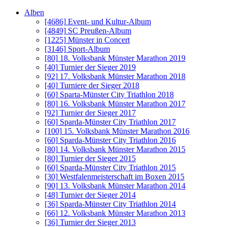
Alben
[4686]
Event- und Kultur-Album
[4849]
SC Preußen-Album
[1225]
Münster in Concert
[3146]
Sport-Album
[80]
18. Volksbank Münster Marathon 2019
[40]
Turnier der Sieger 2019
[92]
17. Volksbank Münster Marathon 2018
[40]
Turniere der Sieger 2018
[60]
Sparta-Münster City Triathlon 2018
[80]
16. Volksbank Münster Marathon 2017
[92]
Turnier der Sieger 2017
[60]
Sparda-Münster City Triathlon 2017
[100]
15. Volksbank Münster Marathon 2016
[60]
Sparda-Münster City Triathlon 2016
[80]
14. Volksbank Münster Marathon 2015
[80]
Turnier der Sieger 2015
[60]
Sparda-Münster City Triathlon 2015
[30]
Westfalenmeisterschaft im Boxen 2015
[90]
13. Volksbank Münster Marathon 2014
[48]
Turnier der Sieger 2014
[36]
Sparda-Münster City Triathlon 2014
[66]
12. Volksbank Münster Marathon 2013
[36]
Turnier der Sieger 2013