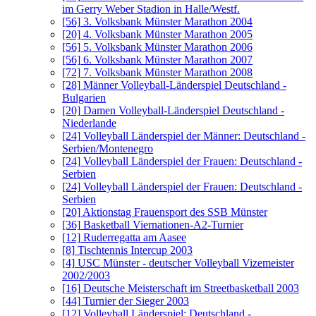
im Gerry Weber Stadion in Halle/Westf.
[56]
3. Volksbank Münster Marathon 2004
[20]
4. Volksbank Münster Marathon 2005
[56]
5. Volksbank Münster Marathon 2006
[56]
6. Volksbank Münster Marathon 2007
[72]
7. Volksbank Münster Marathon 2008
[28]
Männer Volleyball-Länderspiel Deutschland -
Bulgarien
[20]
Damen Volleyball-Länderspiel Deutschland -
Niederlande
[24]
Volleyball Länderspiel der Männer: Deutschland -
Serbien/Montenegro
[24]
Volleyball Länderspiel der Frauen: Deutschland -
Serbien
[24]
Volleyball Länderspiel der Frauen: Deutschland -
Serbien
[20]
Aktionstag Frauensport des SSB Münster
[36]
Basketball Viernationen-A2-Turnier
[12]
Ruderregatta am Aasee
[8]
Tischtennis Intercup 2003
[4]
USC Münster - deutscher Volleyball Vizemeister
2002/2003
[16]
Deutsche Meisterschaft im Streetbasketball 2003
[44]
Turnier der Sieger 2003
[12]
Volleyball Länderspiel: Deutschland -