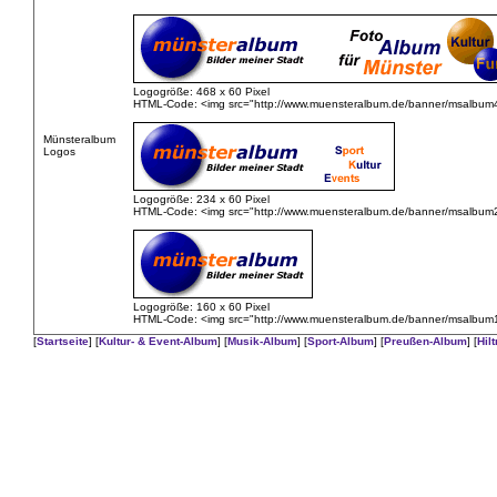
Logogröße: 468 x 60 Pixel
HTML-Code: <img src="http://www.muensteralbum.de/banner/msalbum4
Münsteralbum
Logos
Logogröße: 234 x 60 Pixel
HTML-Code: <img src="http://www.muensteralbum.de/banner/msalbum2
Logogröße: 160 x 60 Pixel
HTML-Code: <img src="http://www.muensteralbum.de/banner/msalbum1
[
Startseite
] [
Kultur- & Event-Album
] [
Musik-Album
] [
Sport-Album
] [
Preußen-Album
] [
Hil