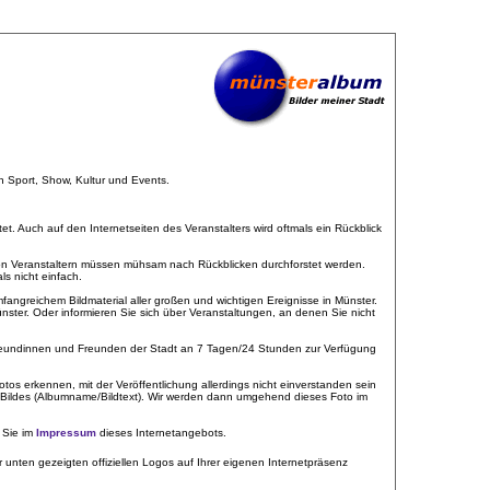
h Sport, Show, Kultur und Events.
tet. Auch auf den Internetseiten des Veranstalters wird oftmals ein Rückblick
von Veranstaltern müssen mühsam nach Rückblicken durchforstet werden.
s nicht einfach.
fangreichem Bildmaterial aller großen und wichtigen Ereignisse in Münster.
Münster. Oder informieren Sie sich über Veranstaltungen, an denen Sie nicht
n Freundinnen und Freunden der Stadt an 7 Tagen/24 Stunden zur Verfügung
tos erkennen, mit der Veröffentlichung allerdings nicht einverstanden sein
 Bildes (Albumname/Bildtext). Wir werden dann umgehend dieses Foto im
 Sie im
Impressum
dieses Internetangebots.
r unten gezeigten offiziellen Logos auf Ihrer eigenen Internetpräsenz