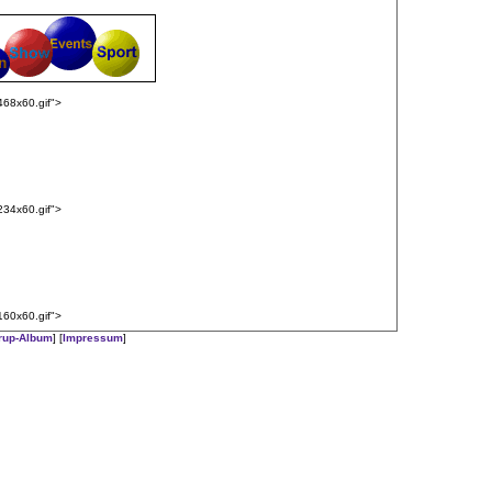
68x60.gif">
34x60.gif">
60x60.gif">
trup-Album
] [
Impressum
]