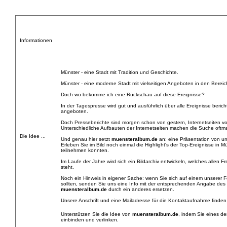
Informationen
Münster - eine Stadt mit Tradition und Geschichte.
Münster - eine moderne Stadt mit vielseitigen Angeboten in den Bereic
Doch wo bekomme ich eine Rückschau auf diese Ereignisse?
In der Tagespresse wird gut und ausführlich über alle Ereignisse berich
angeboten.
Doch Presseberichte sind morgen schon von gestern, Internetseiten 
Unterschiedliche Aufbauten der Internetseiten machen die Suche oftmal
Die Idee ...
Und genau hier setzt
muensteralbum.de
an: eine Präsentation von um
Erleben Sie im Bild noch einmal die Highlight's der Top-Ereignisse in 
teilnehmen konnten.
Im Laufe der Jahre wird sich ein Bildarchiv entwickeln, welches alle
steht.
Noch ein Hinweis in eigener Sache: wenn Sie sich auf einem unserer Fo
sollten, senden Sie uns eine Info mit der entsprechenden Angabe des
muensteralbum.de
durch ein anderes ersetzen.
Unsere Anschrift und eine Mailadresse für die Kontaktaufnahme finden
Unterstützen Sie die Idee von
muensteralbum.de
, indem Sie eines de
einbinden und verlinken.